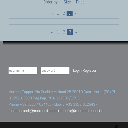
Order by:
Size
Price
«
1
2
3
»
«
1
2
3
»
Login
Register
Morandi Tappeti Via Duchi e Molinari 28 29010 Castelvetro (PC) PI
01052160338 Reg.Imp. PC N.111989/1996.
Phone +39 0523 / 824453 - Mobile +39 335 / 6129497
fabiomorandi@moranditappeti.it
-
info@moranditappeti.it