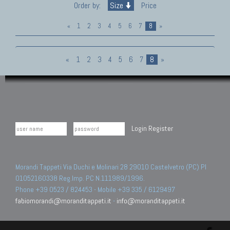
Order by:
Size
Price
«
1
2
3
4
5
6
7
8
»
«
1
2
3
4
5
6
7
8
»
Login
Register
Morandi Tappeti Via Duchi e Molinari 28 29010 Castelvetro (PC) PI
01052160338 Reg.Imp. PC N.111989/1996.
Phone +39 0523 / 824453 - Mobile +39 335 / 6129497
fabiomorandi@moranditappeti.it
-
info@moranditappeti.it