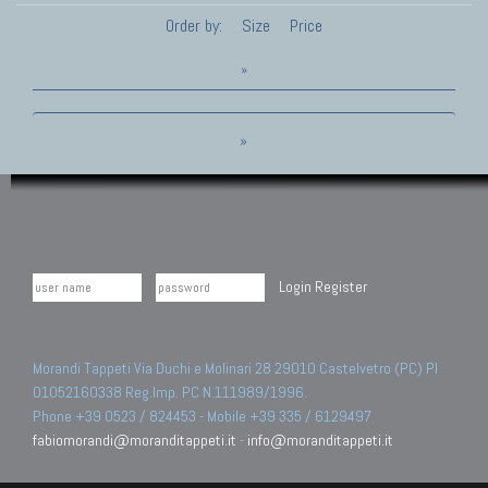
Order by:
Size
Price
»
»
Login
Register
Morandi Tappeti Via Duchi e Molinari 28 29010 Castelvetro (PC) PI
01052160338 Reg.Imp. PC N.111989/1996.
Phone +39 0523 / 824453 - Mobile +39 335 / 6129497
fabiomorandi@moranditappeti.it
-
info@moranditappeti.it