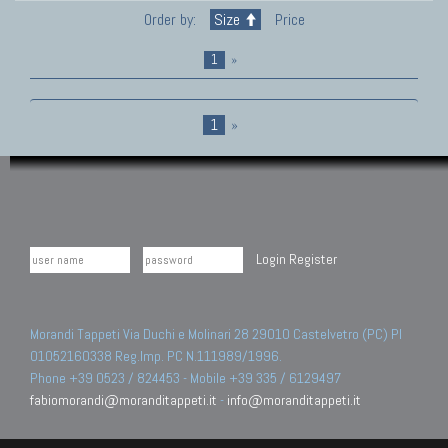
Order by:
Size
Price
1
»
1
»
Login
Register
Morandi Tappeti Via Duchi e Molinari 28 29010 Castelvetro (PC) PI
01052160338 Reg.Imp. PC N.111989/1996.
Phone +39 0523 / 824453 - Mobile +39 335 / 6129497
fabiomorandi@moranditappeti.it
-
info@moranditappeti.it