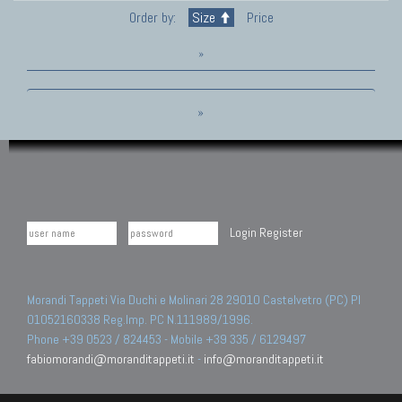
Order by:
Size
Price
»
»
Login
Register
Morandi Tappeti Via Duchi e Molinari 28 29010 Castelvetro (PC) PI
01052160338 Reg.Imp. PC N.111989/1996.
Phone +39 0523 / 824453 - Mobile +39 335 / 6129497
fabiomorandi@moranditappeti.it
-
info@moranditappeti.it