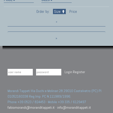
Order by:
Size
Price
»
»
Login
Register
Morandi Tappeti Via Duchi e Molinari 28 29010 Castelvetro (PC) PI
01052160338 Reg.Imp. PC N.111989/1996.
Phone +39 0523 / 824453 - Mobile +39 335 / 6129497
fabiomorandi@moranditappeti.it
-
info@moranditappeti.it