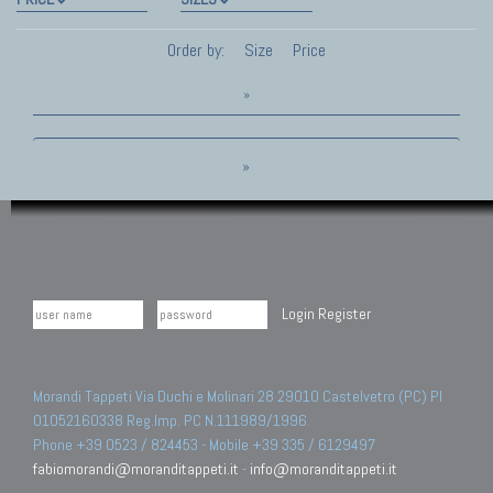
Order by:
Size
Price
»
»
Login
Register
Morandi Tappeti Via Duchi e Molinari 28 29010 Castelvetro (PC) PI
01052160338 Reg.Imp. PC N.111989/1996.
Phone +39 0523 / 824453 - Mobile +39 335 / 6129497
fabiomorandi@moranditappeti.it
-
info@moranditappeti.it