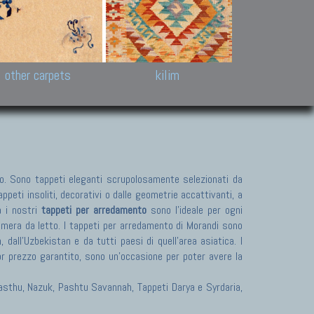
k and Karabakh rugs
Antique Chinese carpets.
Reloaded patchwor
and old Caucasian
Turkmen, Khotan, Bukhara
Kilim patchwork a
ets.
carpets.
carpets.
Other antique rugs
Tapestries and em
other carpets
kilim
. Sono tappeti eleganti scrupolosamente selezionati da
peti insoliti, decorativi o dalle geometrie accattivanti, a
a i nostri
tappeti per arredamento
sono l'ideale per ogni
camera da letto. I tappeti per arredamento di Morandi sono
dall'Uzbekistan e da tutti paesi di quell'area asiatica. I
or prezzo garantito, sono un'occasione per poter avere la
 Pasthu, Nazuk, Pashtu Savannah, Tappeti Darya e Syrdaria,