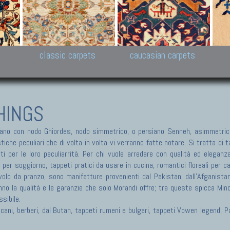
New Persian carpets,
Peshawar and Hyderabad
Kaza
k
Modern Persian carpets
Collections,
New 
al,
Pakistan and Afghan
carp
carpets
ns
s
classic carpets
caucasian carpets
HINGS
no con nodo Ghiordes, nodo simmetrico, o persiano Senneh, asimmetrico
he peculiari che di volta in volta vi verranno fatte notare. Si tratta di tap
ti per le loro peculiarrità. Per chi vuole arredare con qualità ed eleganz
i per soggiorno, tappeti pratici da usare in cucina, romantici floreali per 
olo da pranzo, sono manifatture provenienti dal Pakistan, dall'Afganistan, 
nno la qualità e le garanzie che solo Morandi offre; tra queste spicca Min
sibile.
ericani, berberi, dal Butan, tappeti rumeni e bulgari, tappeti Vowen legend,