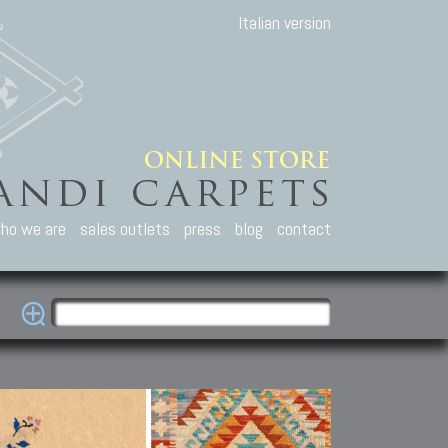
Italian version
ho we are
sales outlets
press
blog
contact
casian Carpets
Other Carpets
Kilim and Patc
que Caucasian carpets:
Antique Anatolian carpets.
Old Anatolian kilim.
an, Kuba, Lesghi, Ci-ci.
Old and new Turkish rugs.
New Afghan kilim.