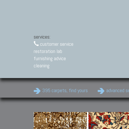
services:
customer service
restoration lab
furnishing advice
cleaning
395 carpets, find yours
advanced s
Modern Carpets
Contemporary modern
carpets.