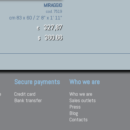
MIRAGGIO
cod. 7519
cm 83 x 60 / 2' 8" x 1' 11"
327,87
€
360.66
$
Secure payments
Who we are
e
Credit card
Who we are
Bank transfer
Sales outlets
Press
Blog
Contacts