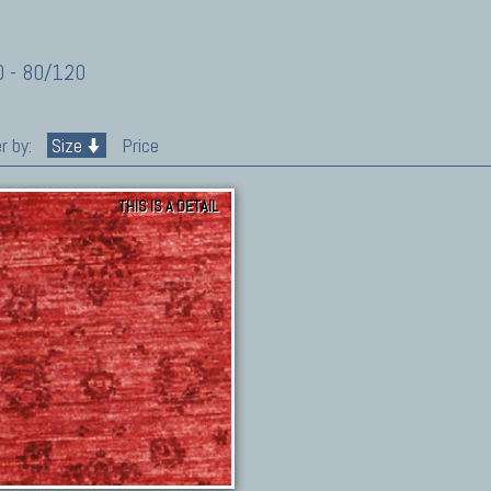
 - 80/120
r by:
Size
Price
THIS IS A DETAIL