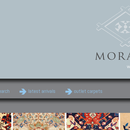
w
earch
latest arrivals
outlet carpets
Persian Carpets
Classic Carpets
Cau
Antique Persian carpets,
Floral carpets, Agra, Zigler,
Anti
Old Persian carpets,
Uzbek, Herat, Gazni, Pastu,
Shirv