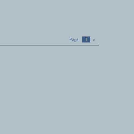
Page:
1
»