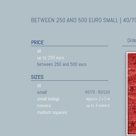
BETWEEN 250 AND 500 EURO SMALL | 40/70
Orde
PRICE
all
up to 250 euro
between 250 and 500 euro
SIZES
all
small
40/70 - 80/120
small kellegi
approx. 2 x 1 m
runners
up to 3 meters
medium squares