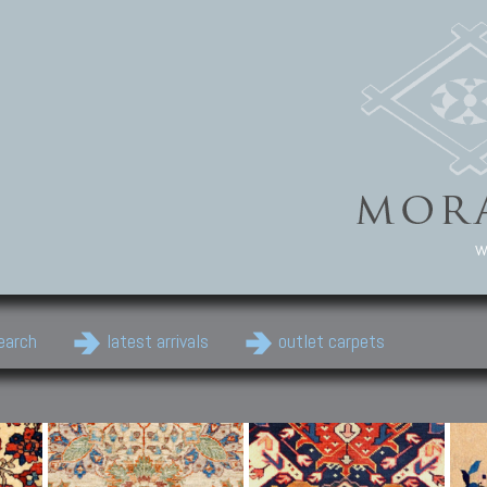
w
earch
latest arrivals
outlet carpets
Persian Carpets
Classic Carpets
Cau
Antique Persian carpets,
Floral carpets, Agra, Zigler,
Anti
Old Persian carpets,
Uzbek, Herat, Gazni, Pastu,
Shirv