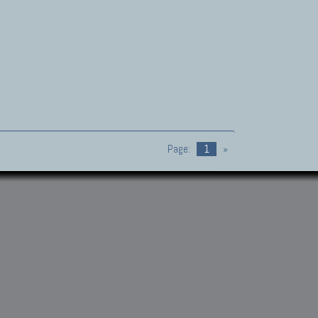
Page:
1
»