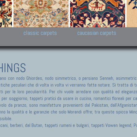
New Persian carpets,
Peshawar and Hyderabad
Kaza
k
Modern Persian carpets
Collections,
New 
al,
Pakistan and Afghan
carp
carpets
ns
s
classic carpets
caucasian carpets
HINGS
no con nodo Ghiordes, nodo simmetrico, o persiano Senneh, asimmetrico
he peculiari che di volta in volta vi verranno fatte notare. Si tratta di tap
ti per le loro peculiarrità. Per chi vuole arredare con qualità ed eleganz
i per soggiorno, tappeti pratici da usare in cucina, romantici floreali per 
olo da pranzo, sono manifatture provenienti dal Pakistan, dall'Afganistan, 
nno la qualità e le garanzie che solo Morandi offre; tra queste spicca Min
sibile.
ericani, berberi, dal Butan, tappeti rumeni e bulgari, tappeti Vowen legend,