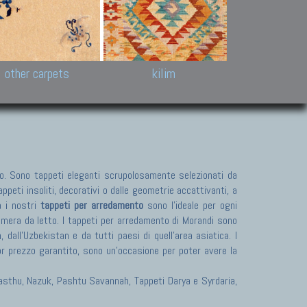
k and Karabakh rugs
Antique Chinese carpets.
Reloaded patchwor
and old Caucasian
Turkmen, Khotan, Bukhara
Kilim patchwork a
ets.
carpets.
carpets.
Other antique rugs
Tapestries and em
other carpets
kilim
. Sono tappeti eleganti scrupolosamente selezionati da
peti insoliti, decorativi o dalle geometrie accattivanti, a
a i nostri
tappeti per arredamento
sono l'ideale per ogni
camera da letto. I tappeti per arredamento di Morandi sono
dall'Uzbekistan e da tutti paesi di quell'area asiatica. I
or prezzo garantito, sono un'occasione per poter avere la
 Pasthu, Nazuk, Pashtu Savannah, Tappeti Darya e Syrdaria,