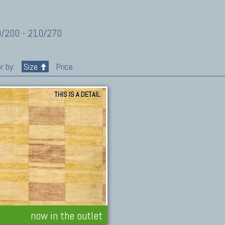
/200 - 210/270
r by:
Size
Price
THIS IS A DETAIL
now in the outlet