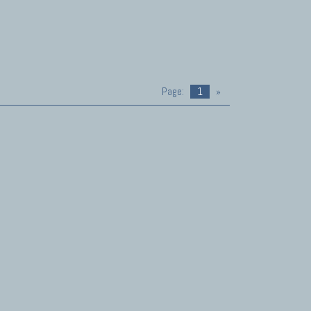
Page:
1
»