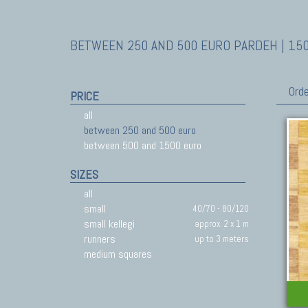
BETWEEN 250 AND 500 EURO PARDEH | 150
Orde
PRICE
all
between 250 and 500 euro
between 500 and 1500 euro
SIZES
all
small
40/70 - 80/120
small kellegi
approx. 2 x 1 m
runners
up to 3 meters
medium squares