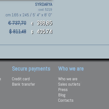
SYRDARYA
cod. 5219
cm 165 x 245 / 5' 4" x 8' 0"
368,85
€ 737,70
€
405.74
$ 811.48
$
Secure payments
Who we are
e
Credit card
Who we are
Bank transfer
Sales outlets
Press
Blog
Contacts