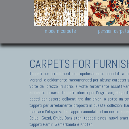
Design carpets:
Jan Kath, Rug Star, Chuc
Palù. Tibet, Bhadohi, Nep
Samsung
and Himalayan Collectio
modern carpets
persian carpet
CARPETS FOR FURNIS
Tappeti per arredamento scrupolosamente annodati a ma
Morandi e caldamente raccomandati per alcune caratteristic
volte dal prezzo irrisorio, a volte fortemente accattivan
ambiente di casa. Tappeti robusti per l'ingresso, elegant
adatti per essere collocati tra due divani o sotto un tav
tappeti per arredamento proposti in queste collezioni ha
classe e l'eleganza dei tappeti annodati ad un costo acces
Beluci, Gaznì, Chubi, Dargistan, tappeti cinesi nuovi, am
tappeti Pamir, Samarkanda e Khotan.