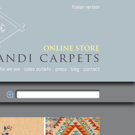
Italian version
ho we are
sales outlets
press
blog
contact
casian Carpets
Other Carpets
Kilim and Patc
que Caucasian carpets:
Antique Anatolian carpets.
Old Anatolian kilim.
an, Kuba, Lesghi, Ci-ci.
Old and new Turkish rugs.
New Afghan kilim.