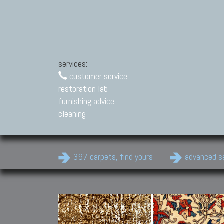
services:
customer service
restoration lab
furnishing advice
cleaning
397 carpets, find yours
advanced s
Modern Carpets
Contemporary modern
carpets.