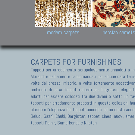
Design carpets:
Jan Kath, Rug Star, Chuc
Palù. Tibet, Bhadohi, Nep
Samsung
and Himalayan Collectio
modern carpets
persian carpet
CARPETS FOR FURNISHINGS
Tappeti per arredamento scrupolosamente annodati a ma
Morandi e caldamente raccomandati per alcune caratteristic
volte dal prezzo irrisorio, a volte fortemente accattivan
ambiente di casa. Tappeti robusti per l'ingresso, elegant
adatti per essere collocati tra due divani o sotto un tav
tappeti per arredamento proposti in queste collezioni ha
classe e l'eleganza dei tappeti annodati ad un costo acces
Beluci, Gaznì, Chubi, Dargistan, tappeti cinesi nuovi, am
tappeti Pamir, Samarkanda e Khotan.