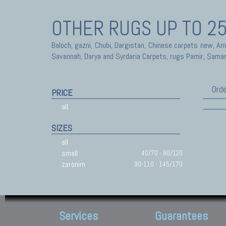
OTHER RUGS
UP TO 2
Baloch, gazni, Chubi, Dargistan, Chinese carpets new, A
Savannah, Darya and Syrdaria Carpets, rugs Pamir, Sama
Orde
PRICE
all
SIZES
all
small
40/70 - 80/120
zaronim
90-110 - 145/170
Services
Guarantees