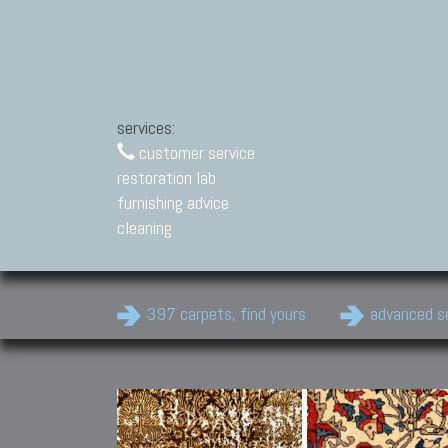
services:
customer service
restoration lab
furnishing advice
cleaning
397 carpets, find yours
advanced s
Modern Carpets
Contemporary modern
carpets.