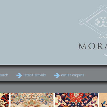
w
earch
latest arrivals
outlet carpets
Persian Carpets
Classic Carpets
Cau
Antique Persian carpets,
Floral carpets, Agra, Zigler,
Anti
Old Persian carpets,
Uzbek, Herat, Gazni, Pastu,
Shirv