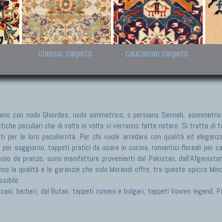
New Persian carpets,
Peshawar and Hyderabad
Kaza
k
Modern Persian carpets
Collections,
New 
al,
Pakistan and Afghan
carp
carpets
ns
s
classic carpets
caucasian carpets
no con nodo Ghiordes, nodo simmetrico, o persiano Senneh, asimmetrico
he peculiari che di volta in volta vi verranno fatte notare. Si tratta di tap
ti per le loro peculiarrità. Per chi vuole arredare con qualità ed eleganz
i per soggiorno, tappeti pratici da usare in cucina, romantici floreali per 
olo da pranzo, sono manifatture provenienti dal Pakistan, dall'Afganistan, 
nno la qualità e le garanzie che solo Morandi offre; tra queste spicca Min
sibile.
ericani, berberi, dal Butan, tappeti rumeni e bulgari, tappeti Vowen legend,