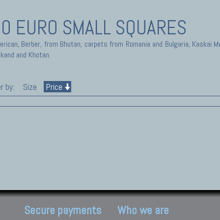
50 EURO SMALL SQUARES
merican, Berber, from Bhutan, carpets from Romania and Bulgaria, Kaskai
rkand and Khotan.
r by:
Size
Price
Secure payments
Who we are