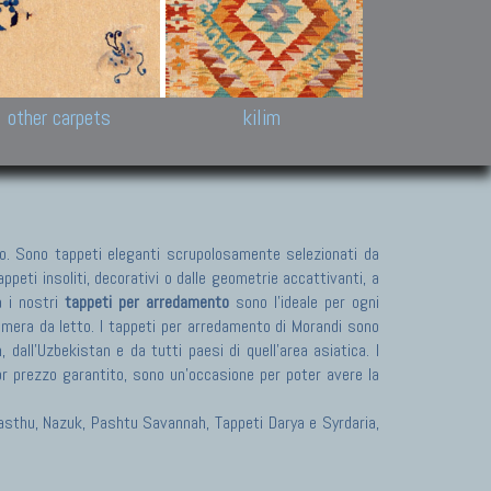
k and Karabakh rugs
Antique Chinese carpets.
Reloaded patchwor
and old Caucasian
Turkmen, Khotan, Bukhara
Kilim patchwork a
ets.
carpets.
carpets.
Other antique rugs
Tapestries and em
other carpets
kilim
. Sono tappeti eleganti scrupolosamente selezionati da
peti insoliti, decorativi o dalle geometrie accattivanti, a
a i nostri
tappeti per arredamento
sono l'ideale per ogni
camera da letto. I tappeti per arredamento di Morandi sono
dall'Uzbekistan e da tutti paesi di quell'area asiatica. I
or prezzo garantito, sono un'occasione per poter avere la
 Pasthu, Nazuk, Pashtu Savannah, Tappeti Darya e Syrdaria,