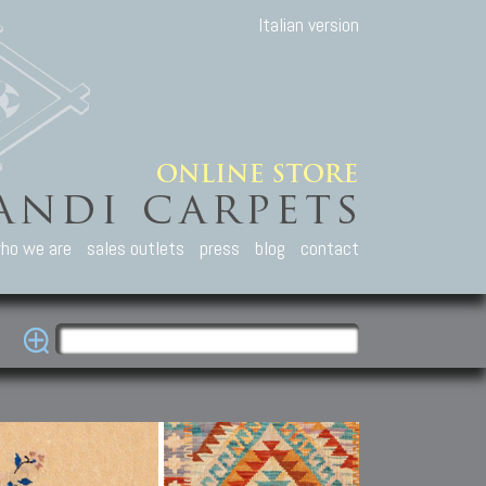
Italian version
ho we are
sales outlets
press
blog
contact
casian Carpets
Other Carpets
Kilim and Patc
que Caucasian carpets:
Antique Anatolian carpets.
Old Anatolian kilim.
an, Kuba, Lesghi, Ci-ci.
Old and new Turkish rugs.
New Afghan kilim.