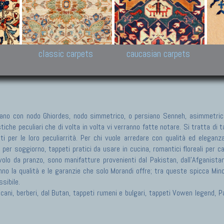
New Persian carpets,
Peshawar and Hyderabad
Kaza
k
Modern Persian carpets
Collections,
New 
al,
Pakistan and Afghan
carp
carpets
ns
s
classic carpets
caucasian carpets
no con nodo Ghiordes, nodo simmetrico, o persiano Senneh, asimmetrico
he peculiari che di volta in volta vi verranno fatte notare. Si tratta di tap
ti per le loro peculiarrità. Per chi vuole arredare con qualità ed eleganz
i per soggiorno, tappeti pratici da usare in cucina, romantici floreali per 
olo da pranzo, sono manifatture provenienti dal Pakistan, dall'Afganistan, 
nno la qualità e le garanzie che solo Morandi offre; tra queste spicca Min
sibile.
ericani, berberi, dal Butan, tappeti rumeni e bulgari, tappeti Vowen legend,