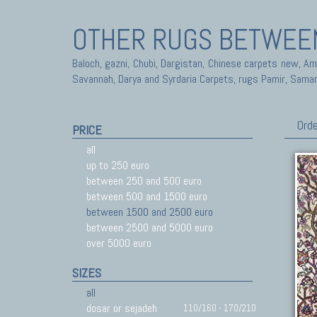
OTHER RUGS
BETWEEN
Baloch, gazni, Chubi, Dargistan, Chinese carpets new, A
Savannah, Darya and Syrdaria Carpets, rugs Pamir, Sama
Orde
PRICE
all
up to 250 euro
between 250 and 500 euro
between 500 and 1500 euro
between 1500 and 2500 euro
between 2500 and 5000 euro
over 5000 euro
SIZES
all
dosar or sejadeh
110/160 - 170/210