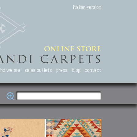
Italian version
ho we are
sales outlets
press
blog
contact
casian Carpets
Other Carpets
Kilim and Patc
que Caucasian carpets:
Antique Anatolian carpets.
Old Anatolian kilim.
an, Kuba, Lesghi, Ci-ci.
Old and new Turkish rugs.
New Afghan kilim.