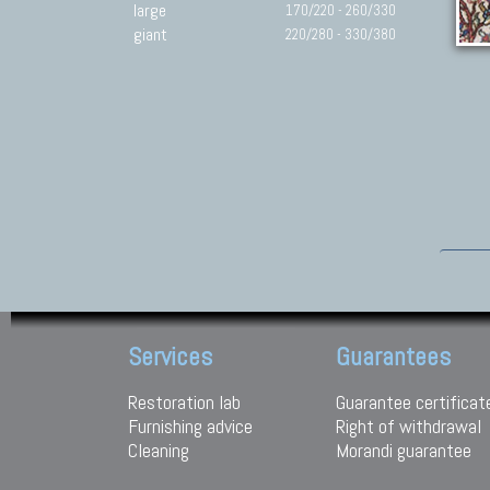
large
170/220 - 260/330
giant
220/280 - 330/380
Services
Guarantees
Restoration lab
Guarantee certificat
Furnishing advice
Right of withdrawal
Cleaning
Morandi guarantee