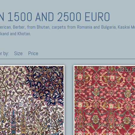
 1500 AND 2500 EURO
merican, Berber, from Bhutan, carpets from Romania and Bulgaria, Kaskai
rkand and Khotan.
r by:
Size
Price
THIS IS A DETAIL
THIS IS A D