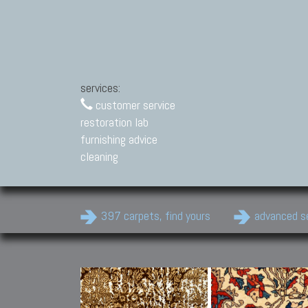
services:
customer service
restoration lab
furnishing advice
cleaning
397 carpets, find yours
advanced s
Modern Carpets
Contemporary modern
carpets.