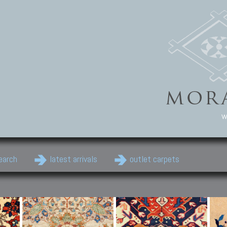
w
earch
latest arrivals
outlet carpets
Persian Carpets
Classic Carpets
Cau
Antique Persian carpets,
Floral carpets, Agra, Zigler,
Anti
Old Persian carpets,
Uzbek, Herat, Gazni, Pastu,
Shirv