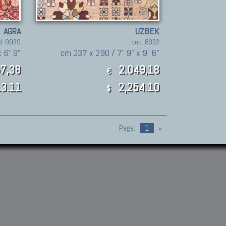
AGRA
UZBEK
d. 9939
cod. 8332
 6' 9"
cm 237 x 290 / 7' 9" x 9' 6"
7,38
2.049,18
€
3.11
2,254.10
$
Page:
1
»