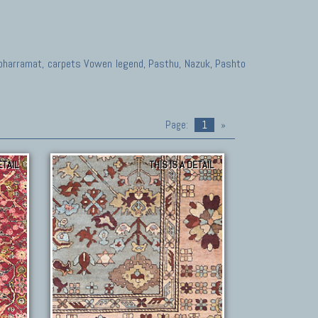
 Moharramat, carpets Vowen legend, Pasthu, Nazuk, Pashto
Page:
1
»
ETAIL
THIS IS A DETAIL