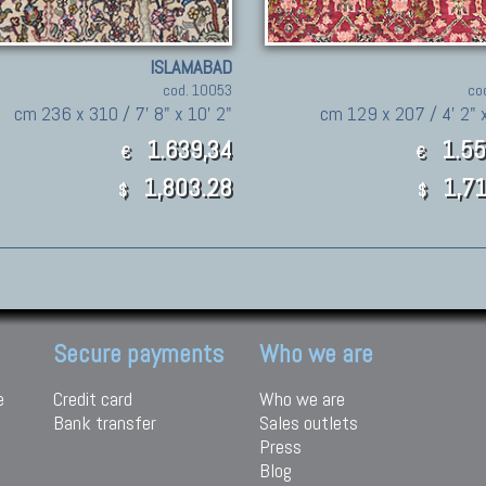
ISLAMABAD
cod. 10053
co
cm 236 x 310 / 7' 8" x 10' 2"
cm 129 x 207 / 4' 2" x
1.639,34
1.55
€
€
1,803.28
1,71
$
$
Secure payments
Who we are
e
Credit card
Who we are
Bank transfer
Sales outlets
Press
Blog