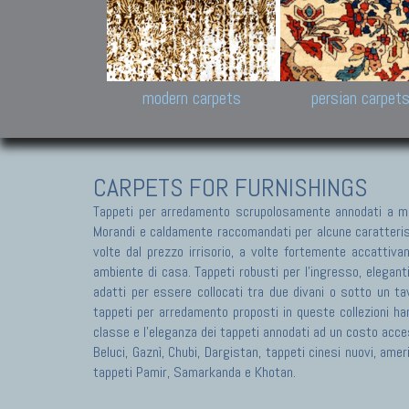
Design carpets:
Jan Kath, Rug Star, Chuc
Palù. Tibet, Bhadohi, Nep
Samsung
and Himalayan Collectio
modern carpets
persian carpet
CARPETS FOR FURNISHINGS
Tappeti per arredamento scrupolosamente annodati a ma
Morandi e caldamente raccomandati per alcune caratteristic
volte dal prezzo irrisorio, a volte fortemente accattivan
ambiente di casa. Tappeti robusti per l'ingresso, elegant
adatti per essere collocati tra due divani o sotto un tav
tappeti per arredamento proposti in queste collezioni ha
classe e l'eleganza dei tappeti annodati ad un costo acces
Beluci, Gaznì, Chubi, Dargistan, tappeti cinesi nuovi, am
tappeti Pamir, Samarkanda e Khotan.