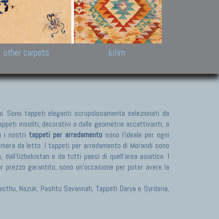
k and Karabakh rugs
Antique Chinese carpets.
Reloaded patchwor
and old Caucasian
Turkmen, Khotan, Bukhara
Kilim patchwork a
ets.
carpets.
carpets.
Other antique rugs
Tapestries and em
other carpets
kilim
. Sono tappeti eleganti scrupolosamente selezionati da
peti insoliti, decorativi o dalle geometrie accattivanti, a
a i nostri
tappeti per arredamento
sono l'ideale per ogni
camera da letto. I tappeti per arredamento di Morandi sono
dall'Uzbekistan e da tutti paesi di quell'area asiatica. I
or prezzo garantito, sono un'occasione per poter avere la
 Pasthu, Nazuk, Pashtu Savannah, Tappeti Darya e Syrdaria,