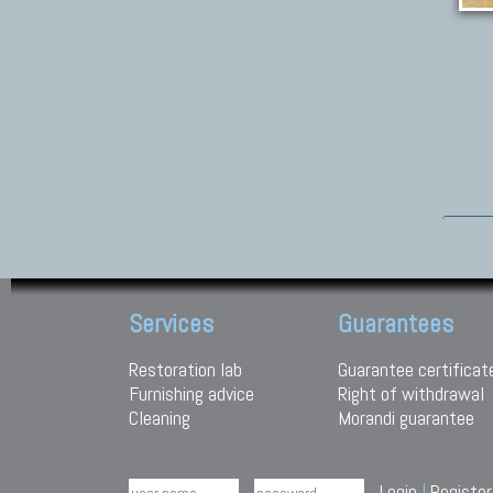
Services
Guarantees
Restoration lab
Guarantee certificat
Furnishing advice
Right of withdrawal
Cleaning
Morandi guarantee
Login
|
Register