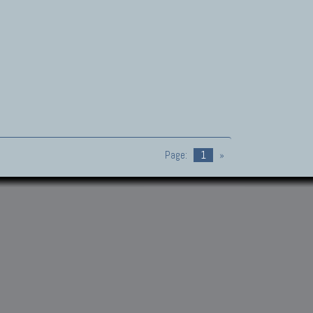
Page:
1
»