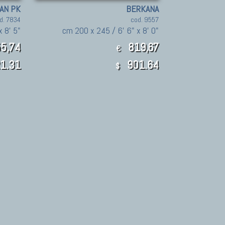
AN PK
BERKANA
d. 7834
cod. 9557
 8' 5"
cm 200 x 245 / 6' 6" x 8' 0"
5,74
819,67
€
1.31
901.64
$