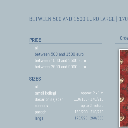
BETWEEN 500 AND 1500 EURO LARGE | 170
Orde
PRICE
all
between 500 and 1500 euro
between 1500 and 2500 euro
between 2500 and 5000 euro
SIZES
all
small kellegi
approx. 2 x 1 m
dosar or sejadeh
110/160 - 170/210
runners
up to 3 meters
pardeh
150/200 - 210/270
large
170/220 - 260/330