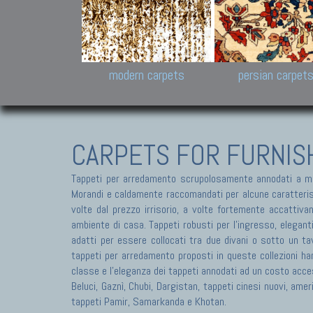
Design carpets:
Jan Kath, Rug Star, Chuc
Palù. Tibet, Bhadohi, Nep
Samsung
and Himalayan Collectio
modern carpets
persian carpet
CARPETS FOR FURNIS
Tappeti per arredamento scrupolosamente annodati a ma
Morandi e caldamente raccomandati per alcune caratteristic
volte dal prezzo irrisorio, a volte fortemente accattivan
ambiente di casa. Tappeti robusti per l'ingresso, elegant
adatti per essere collocati tra due divani o sotto un tav
tappeti per arredamento proposti in queste collezioni ha
classe e l'eleganza dei tappeti annodati ad un costo acces
Beluci, Gaznì, Chubi, Dargistan, tappeti cinesi nuovi, am
tappeti Pamir, Samarkanda e Khotan.