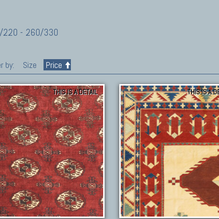
/220 - 260/330
r by:
Size
Price
THIS IS A DETAIL
THIS IS A D