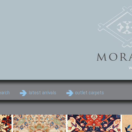
w
earch
latest arrivals
outlet carpets
Persian Carpets
Classic Carpets
Cau
Antique Persian carpets,
Floral carpets, Agra, Zigler,
Anti
Old Persian carpets,
Uzbek, Herat, Gazni, Pastu,
Shirv