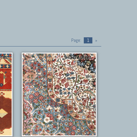
Page:
1
»
ETAIL
THIS IS A DETAIL