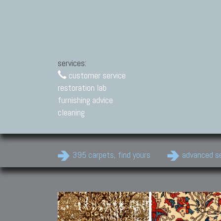
services:
customer service
restoration lab
furnishing advice
cleaning
395 carpets, find yours
advanced s
Modern Carpets
Contemporary modern
carpets.