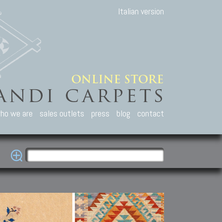
Italian version
ho we are
sales outlets
press
blog
contact
casian Carpets
Other Carpets
Kilim and Patc
que Caucasian carpets:
Antique Anatolian carpets.
Old Anatolian kilim.
an, Kuba, Lesghi, Ci-ci.
Old and new Turkish rugs.
New Afghan kilim.