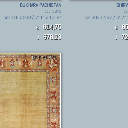
BUKHARA PACHISTAN
SHIRV
cod. 9970
co
cm 218 x 330 / 7' 1" x 10' 9"
cm 203 x 257 / 6' 7" x
614,75
65
€
€
676.23
72
$
$
THIS IS A DETAIL