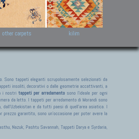
k and Karabakh rugs
Antique Chinese carpets.
Reloaded patchwor
and old Caucasian
Turkmen, Khotan, Bukhara
Kilim patchwork a
ets.
carpets.
carpets.
Other antique rugs
Tapestries and em
other carpets
kilim
. Sono tappeti eleganti scrupolosamente selezionati da
peti insoliti, decorativi o dalle geometrie accattivanti, a
a i nostri
tappeti per arredamento
sono l'ideale per ogni
camera da letto. I tappeti per arredamento di Morandi sono
dall'Uzbekistan e da tutti paesi di quell'area asiatica. I
or prezzo garantito, sono un'occasione per poter avere la
 Pasthu, Nazuk, Pashtu Savannah, Tappeti Darya e Syrdaria,