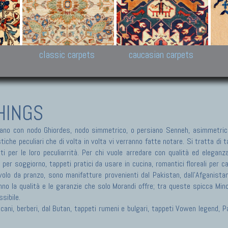
New Persian carpets,
Peshawar and Hyderabad
Kaza
k
Modern Persian carpets
Collections,
New 
al,
Pakistan and Afghan
carp
carpets
ns
s
classic carpets
caucasian carpets
HINGS
no con nodo Ghiordes, nodo simmetrico, o persiano Senneh, asimmetrico
he peculiari che di volta in volta vi verranno fatte notare. Si tratta di tap
ti per le loro peculiarrità. Per chi vuole arredare con qualità ed eleganz
i per soggiorno, tappeti pratici da usare in cucina, romantici floreali per 
olo da pranzo, sono manifatture provenienti dal Pakistan, dall'Afganistan, 
nno la qualità e le garanzie che solo Morandi offre; tra queste spicca Min
sibile.
ericani, berberi, dal Butan, tappeti rumeni e bulgari, tappeti Vowen legend,