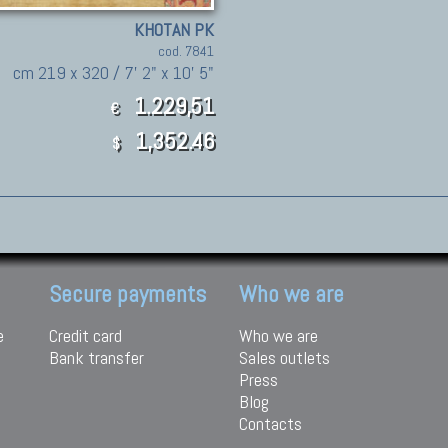
KHOTAN PK
cod. 7841
cm 219 x 320 / 7' 2" x 10' 5"
1.229,51
€
1,352.46
$
Secure payments
Who we are
e
Credit card
Who we are
Bank transfer
Sales outlets
Press
Blog
Contacts