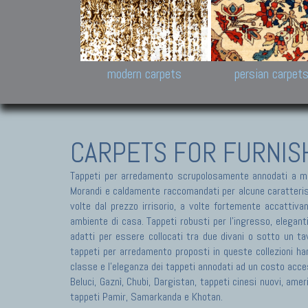
Design carpets:
Jan Kath, Rug Star, Chuc
Palù. Tibet, Bhadohi, Nep
Samsung
and Himalayan Collectio
modern carpets
persian carpet
CARPETS FOR FURNIS
Tappeti per arredamento scrupolosamente annodati a ma
Morandi e caldamente raccomandati per alcune caratteristic
volte dal prezzo irrisorio, a volte fortemente accattivan
ambiente di casa. Tappeti robusti per l'ingresso, elegant
adatti per essere collocati tra due divani o sotto un tav
tappeti per arredamento proposti in queste collezioni ha
classe e l'eleganza dei tappeti annodati ad un costo acces
Beluci, Gaznì, Chubi, Dargistan, tappeti cinesi nuovi, am
tappeti Pamir, Samarkanda e Khotan.