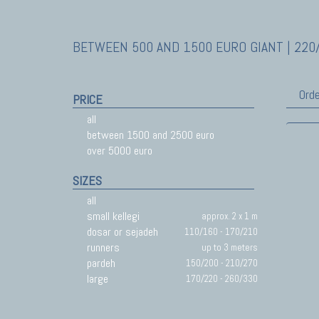
BETWEEN 500 AND 1500 EURO GIANT | 220/
Orde
PRICE
all
between 1500 and 2500 euro
over 5000 euro
SIZES
all
small kellegi
approx. 2 x 1 m
dosar or sejadeh
110/160 - 170/210
runners
up to 3 meters
pardeh
150/200 - 210/270
large
170/220 - 260/330