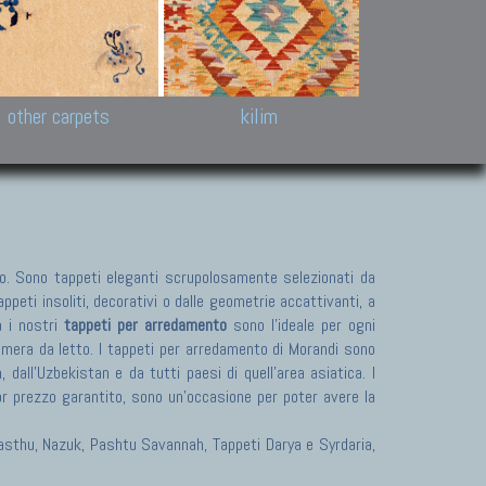
k and Karabakh rugs
Antique Chinese carpets.
Reloaded patchwor
and old Caucasian
Turkmen, Khotan, Bukhara
Kilim patchwork a
ets.
carpets.
carpets.
Other antique rugs
Tapestries and em
other carpets
kilim
. Sono tappeti eleganti scrupolosamente selezionati da
peti insoliti, decorativi o dalle geometrie accattivanti, a
a i nostri
tappeti per arredamento
sono l'ideale per ogni
camera da letto. I tappeti per arredamento di Morandi sono
dall'Uzbekistan e da tutti paesi di quell'area asiatica. I
or prezzo garantito, sono un'occasione per poter avere la
 Pasthu, Nazuk, Pashtu Savannah, Tappeti Darya e Syrdaria,