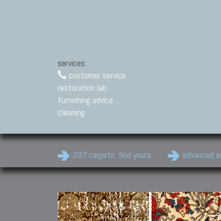
services:
customer service
restoration lab
furnishing advice
cleaning
397 carpets, find yours
advanced s
Modern Carpets
Contemporary modern
carpets.