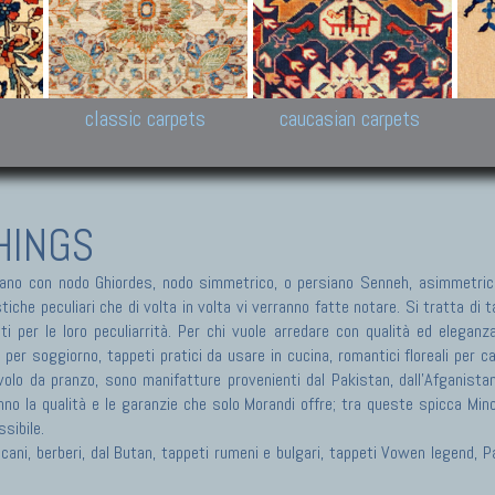
New Persian carpets,
Peshawar and Hyderabad
Kaza
k
Modern Persian carpets
Collections,
New 
al,
Pakistan and Afghan
carp
carpets
ns
s
classic carpets
caucasian carpets
HINGS
no con nodo Ghiordes, nodo simmetrico, o persiano Senneh, asimmetrico
he peculiari che di volta in volta vi verranno fatte notare. Si tratta di tap
ti per le loro peculiarrità. Per chi vuole arredare con qualità ed eleganz
i per soggiorno, tappeti pratici da usare in cucina, romantici floreali per 
olo da pranzo, sono manifatture provenienti dal Pakistan, dall'Afganistan, 
nno la qualità e le garanzie che solo Morandi offre; tra queste spicca Min
sibile.
ericani, berberi, dal Butan, tappeti rumeni e bulgari, tappeti Vowen legend,