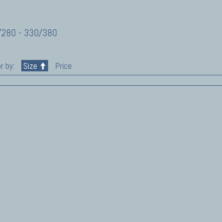
280 - 330/380
r by:
Size
Price