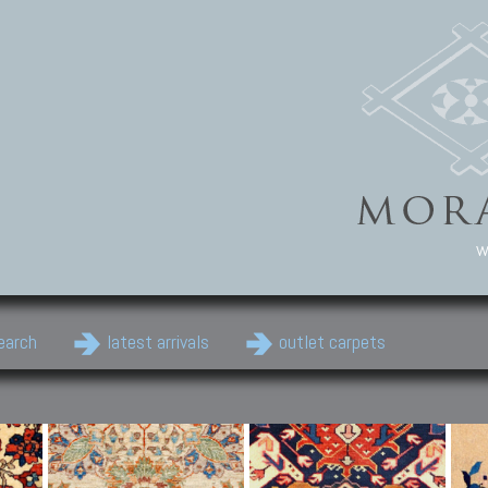
w
earch
latest arrivals
outlet carpets
Persian Carpets
Classic Carpets
Cau
Antique Persian carpets,
Floral carpets, Agra, Zigler,
Anti
Old Persian carpets,
Uzbek, Herat, Gazni, Pastu,
Shirv