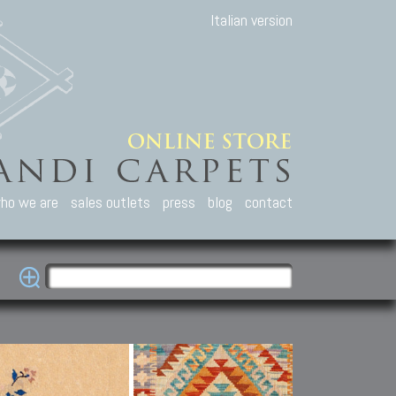
Italian version
ho we are
sales outlets
press
blog
contact
casian Carpets
Other Carpets
Kilim and Patc
que Caucasian carpets:
Antique Anatolian carpets.
Old Anatolian kilim.
an, Kuba, Lesghi, Ci-ci.
Old and new Turkish rugs.
New Afghan kilim.