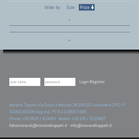
Order by:
Size
Price
»
»
Login
Register
Morandi Tappeti Via Duchi e Molinari 28 29010 Castelvetro (PC) PI
01052160338 Reg.Imp. PC N.111989/1996.
Phone +39 0523 / 824453 - Mobile +39 335 / 6129497
fabiomorandi@moranditappeti.it
-
info@moranditappeti.it