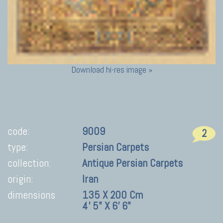
Download hi-res image »
code:
9009
2
type:
Persian Carpets
collection:
Antique Persian Carpets
origin:
Iran
dimensions
135 X 200 Cm
4' 5" X 6' 6"