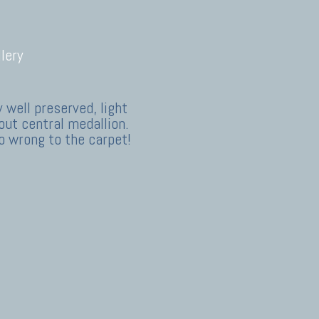
lery
 well preserved, light
out central medallion.
do wrong to the carpet!