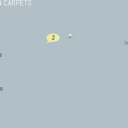
N CARPETS
2
D
s
co