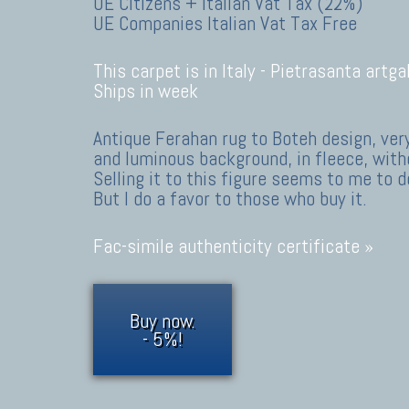
UE Citizens + Italian Vat Tax (22%)
UE Companies Italian Vat Tax Free
This carpet is in Italy -
Pietrasanta artgal
Ships in week
Antique Ferahan rug to Boteh design, very
and luminous background, in fleece, with
Selling it to this figure seems to me to 
But I do a favor to those who buy it.
Fac-simile authenticity certificate »
Buy now.
- 5%!