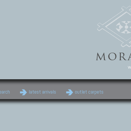
w
earch
latest arrivals
outlet carpets