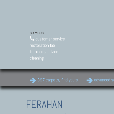
services:
customer service
restoration lab
furnishing advice
cleaning
397 carpets, find yours
advanced s
FERAHAN