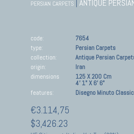
|
ANTIQUE PERSIA
PERSIAN CARPETS
code:
7654
type:
Persian Carpets
collection:
Antique Persian Carpet
origin:
Iran
dimensions
125 X 200 Cm
4' 1" X 6' 6"
features:
Disegno Minuto Classi
€3.114,75
$3,426.23