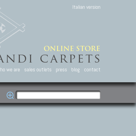
Italian version
ho we are
sales outlets
press
blog
contact