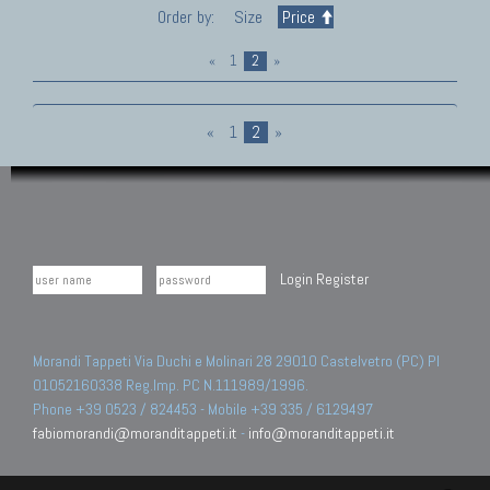
Order by:
Size
Price
«
1
2
»
«
1
2
»
Login
Register
Morandi Tappeti Via Duchi e Molinari 28 29010 Castelvetro (PC) PI
01052160338 Reg.Imp. PC N.111989/1996.
Phone +39 0523 / 824453 - Mobile +39 335 / 6129497
fabiomorandi@moranditappeti.it
-
info@moranditappeti.it