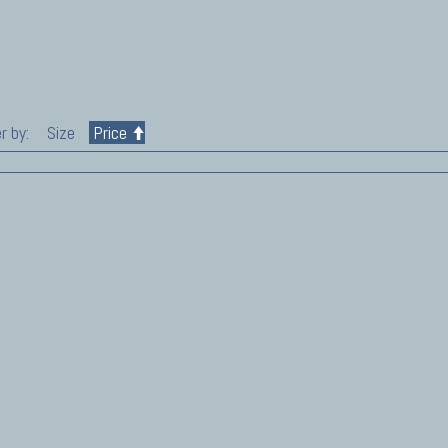
r by:
Size
Price