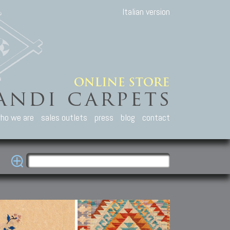
Italian version
ho we are
sales outlets
press
blog
contact
casian Carpets
Other Carpets
Kilim and Patc
que Caucasian carpets:
Antique Anatolian carpets.
Old Anatolian kilim.
an, Kuba, Lesghi, Ci-ci.
Old and new Turkish rugs.
New Afghan kilim.