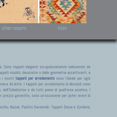
k and Karabakh rugs
Antique Chinese carpets.
Reloaded patchwor
and old Caucasian
Turkmen, Khotan, Bukhara
Kilim patchwork a
ets.
carpets.
carpets.
Other antique rugs
Tapestries and em
other carpets
kilim
. Sono tappeti eleganti scrupolosamente selezionati da
peti insoliti, decorativi o dalle geometrie accattivanti, a
a i nostri
tappeti per arredamento
sono l'ideale per ogni
camera da letto. I tappeti per arredamento di Morandi sono
dall'Uzbekistan e da tutti paesi di quell'area asiatica. I
or prezzo garantito, sono un'occasione per poter avere la
 Pasthu, Nazuk, Pashtu Savannah, Tappeti Darya e Syrdaria,