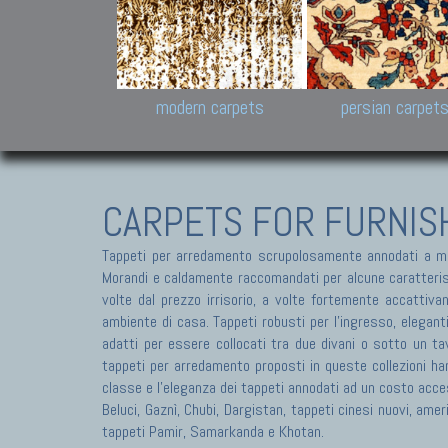
Design carpets:
Jan Kath, Rug Star, Chuc
Palù. Tibet, Bhadohi, Nep
Samsung
and Himalayan Collectio
modern carpets
persian carpet
CARPETS FOR FURNIS
Tappeti per arredamento scrupolosamente annodati a ma
Morandi e caldamente raccomandati per alcune caratteristic
volte dal prezzo irrisorio, a volte fortemente accattivan
ambiente di casa. Tappeti robusti per l'ingresso, elegant
adatti per essere collocati tra due divani o sotto un tav
tappeti per arredamento proposti in queste collezioni ha
classe e l'eleganza dei tappeti annodati ad un costo acces
Beluci, Gaznì, Chubi, Dargistan, tappeti cinesi nuovi, am
tappeti Pamir, Samarkanda e Khotan.