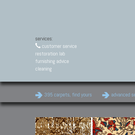
services:
customer service
restoration lab
furnishing advice
cleaning
395 carpets, find yours
advanced s
Modern Carpets
Contemporary modern
carpets.