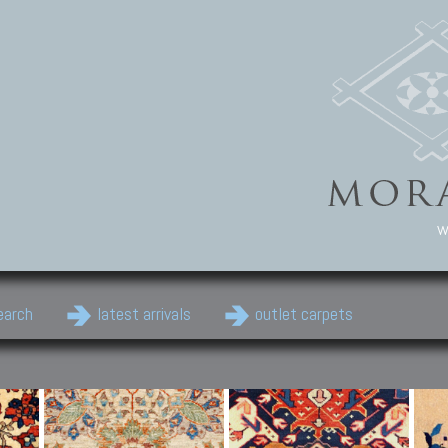
w
earch
latest arrivals
outlet carpets
Persian Carpets
Classic Carpets
Cau
Antique Persian carpets,
Floral carpets, Agra, Zigler,
Anti
Old Persian carpets,
Uzbek, Herat, Gazni, Pastu,
Shirv