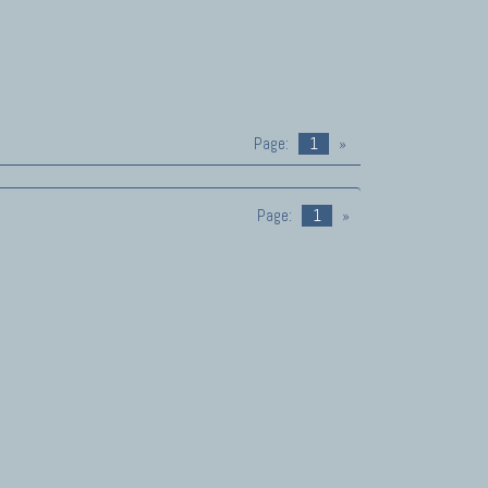
Page:
1
»
Page:
1
»