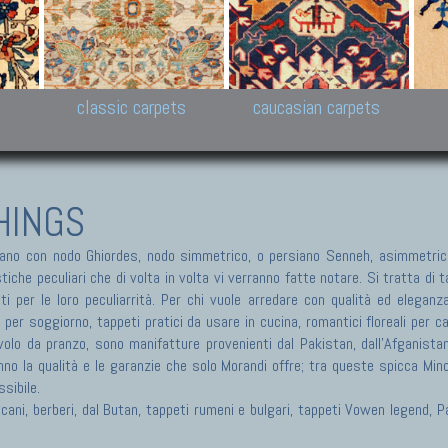
New Persian carpets,
Peshawar and Hyderabad
Kaza
k
Modern Persian carpets
Collections,
New 
al,
Pakistan and Afghan
carp
carpets
ns
s
classic carpets
caucasian carpets
HINGS
no con nodo Ghiordes, nodo simmetrico, o persiano Senneh, asimmetrico
he peculiari che di volta in volta vi verranno fatte notare. Si tratta di tap
ti per le loro peculiarrità. Per chi vuole arredare con qualità ed eleganz
i per soggiorno, tappeti pratici da usare in cucina, romantici floreali per 
olo da pranzo, sono manifatture provenienti dal Pakistan, dall'Afganistan, 
nno la qualità e le garanzie che solo Morandi offre; tra queste spicca Min
sibile.
ericani, berberi, dal Butan, tappeti rumeni e bulgari, tappeti Vowen legend,