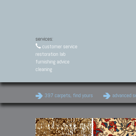
services:
customer service
restoration lab
furnishing advice
cleaning
397 carpets, find yours
advanced s
Modern Carpets
Contemporary modern
carpets.