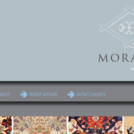
w
earch
latest arrivals
outlet carpets
Persian Carpets
Classic Carpets
Cau
Antique Persian carpets,
Floral carpets, Agra, Zigler,
Anti
Old Persian carpets,
Uzbek, Herat, Gazni, Pastu,
Shirv