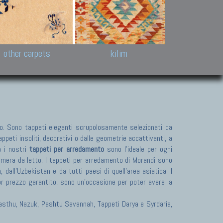
k and Karabakh rugs
Antique Chinese carpets.
Reloaded patchwor
and old Caucasian
Turkmen, Khotan, Bukhara
Kilim patchwork a
ets.
carpets.
carpets.
Other antique rugs
Tapestries and em
other carpets
kilim
. Sono tappeti eleganti scrupolosamente selezionati da
peti insoliti, decorativi o dalle geometrie accattivanti, a
a i nostri
tappeti per arredamento
sono l'ideale per ogni
camera da letto. I tappeti per arredamento di Morandi sono
dall'Uzbekistan e da tutti paesi di quell'area asiatica. I
or prezzo garantito, sono un'occasione per poter avere la
 Pasthu, Nazuk, Pashtu Savannah, Tappeti Darya e Syrdaria,