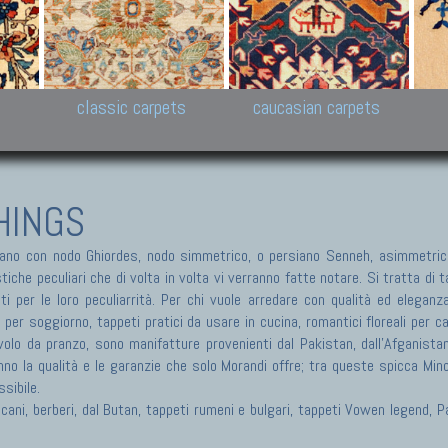
New Persian carpets,
Peshawar and Hyderabad
Kaza
k
Modern Persian carpets
Collections,
New 
al,
Pakistan and Afghan
carp
carpets
ns
s
classic carpets
caucasian carpets
HINGS
no con nodo Ghiordes, nodo simmetrico, o persiano Senneh, asimmetrico
he peculiari che di volta in volta vi verranno fatte notare. Si tratta di tap
ti per le loro peculiarrità. Per chi vuole arredare con qualità ed eleganz
i per soggiorno, tappeti pratici da usare in cucina, romantici floreali per 
olo da pranzo, sono manifatture provenienti dal Pakistan, dall'Afganistan, 
nno la qualità e le garanzie che solo Morandi offre; tra queste spicca Min
sibile.
ericani, berberi, dal Butan, tappeti rumeni e bulgari, tappeti Vowen legend,