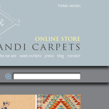
Italian version
ho we are
sales outlets
press
blog
contact
casian Carpets
Other Carpets
Kilim and Patc
que Caucasian carpets:
Antique Anatolian carpets.
Old Anatolian kilim.
an, Kuba, Lesghi, Ci-ci.
Old and new Turkish rugs.
New Afghan kilim.