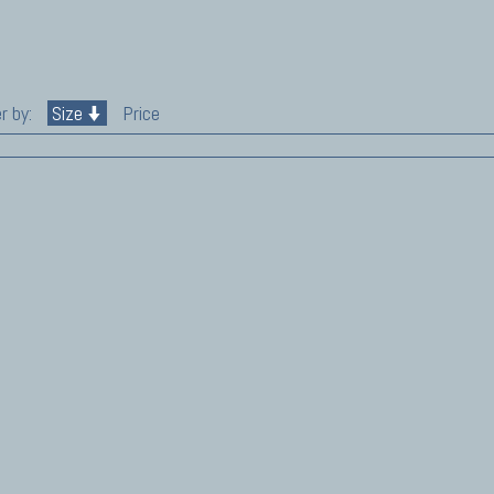
r by:
Size
Price