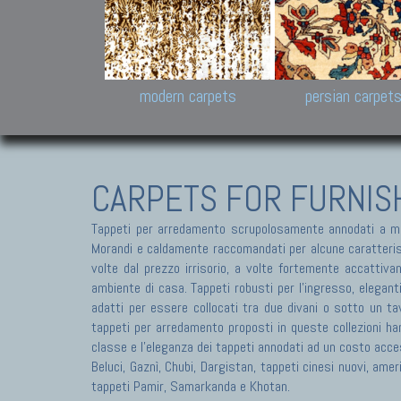
Design carpets:
Jan Kath, Rug Star, Chuc
Palù. Tibet, Bhadohi, Nep
Samsung
and Himalayan Collectio
modern carpets
persian carpet
CARPETS FOR FURNIS
Tappeti per arredamento scrupolosamente annodati a ma
Morandi e caldamente raccomandati per alcune caratteristic
volte dal prezzo irrisorio, a volte fortemente accattivan
ambiente di casa. Tappeti robusti per l'ingresso, elegant
adatti per essere collocati tra due divani o sotto un tav
tappeti per arredamento proposti in queste collezioni ha
classe e l'eleganza dei tappeti annodati ad un costo acces
Beluci, Gaznì, Chubi, Dargistan, tappeti cinesi nuovi, am
tappeti Pamir, Samarkanda e Khotan.